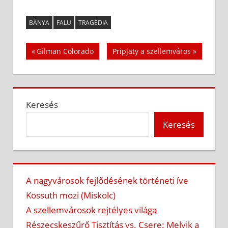
BÁNYA
FALU
TRAGÉDIA
Bejegyzés
Previous
Next
Gilman Colorado
Pripjaty a szellemváros
Post:
Post:
navigáció
Keresés
Keresés
A nagyvárosok fejlődésének történeti íve
Kossuth mozi (Miskolc)
A szellemvárosok rejtélyes világa
Részecskeszűrő Tisztítás vs. Csere: Melyik a