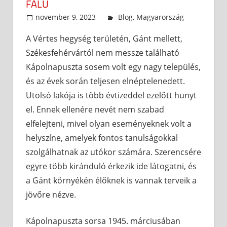
FALU
november 9, 2023
admin
Blog
,
Magyarország
A Vértes hegység területén, Gánt mellett,
Székesfehérvártól nem messze található
Kápolnapuszta sosem volt egy nagy település,
és az évek során teljesen elnéptelenedett.
Utolsó lakója is több évtizeddel ezelőtt hunyt
el. Ennek ellenére nevét nem szabad
elfelejteni, mivel olyan eseményeknek volt a
helyszíne, amelyek fontos tanulságokkal
szolgálhatnak az utókor számára. Szerencsére
egyre több kiránduló érkezik ide látogatni, és
a Gánt környékén élőknek is vannak terveik a
jövőre nézve.
Kápolnapuszta sorsa 1945. márciusában