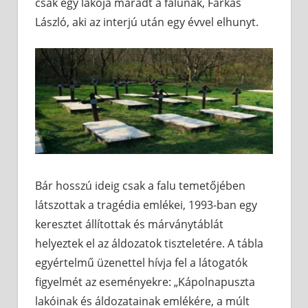
csak egy lakója maradt a falunak, Farkas
László, aki az interjú után egy évvel elhunyt.
Bár hosszú ideig csak a falu temetőjében
látszottak a tragédia emlékei, 1993-ban egy
keresztet állítottak és márványtáblát
helyeztek el az áldozatok tiszteletére. A tábla
egyértelmű üzenettel hívja fel a látogatók
figyelmét az eseményekre: „Kápolnapuszta
lakóinak és áldozatainak emlékére, a múlt