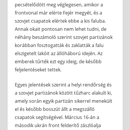
pecsételődött meg véglegesen, amikor a
frontvonal már elérte Fejér megyét, és a
szovjet csapatok elértek ebbe a kis faluba.
Annak okait pontosan nem lehet tudni, de
néhány beszámoló szerint szovjet partizánok
korábban fosztogatták és zaklatták a falu
elszigetelt lakóit az állóháború idején. Az
emberek tűrték ezt egy ideig, de később
feljelentéseket tettek.
Egyes jelentések szerint a helyi rendőrség és
a szovjet partizánok között tűzharc alakult ki,
amely során egyik partizán sikerrel menekült
el és később bosszút állt a megszálló
csapatok segítségével. Március 16-án a
második ukrán front felderítő zászlóalja