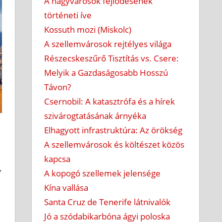
A nagyvárosok fejlődésének
történeti íve
Kossuth mozi (Miskolc)
A szellemvárosok rejtélyes világa
Részecskeszűrő Tisztítás vs. Csere:
Melyik a Gazdaságosabb Hosszú
Távon?
Csernobil: A katasztrófa és a hírek
szivárogtatásának árnyéka
Elhagyott infrastruktúra: Az örökség
A szellemvárosok és költészet közös
kapcsa
,
A kopogó szellemek jelensége
Kína vallása
Santa Cruz de Tenerife látnivalók
Jó a szódabikarbóna ágyi poloska