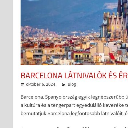
BARCELONA LÁTNIVALÓK ÉS É
október 6, 2024
admin
Blog
Barcelona, Spanyolország egyik legnépszerűbb úti
a kultúra és a tengerpart egyedülálló keveréke t
bemutatjuk Barcelona legfontosabb látnivalóit, é