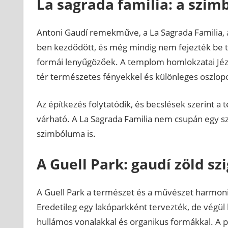
La sagrada familia: a szi
Antoni Gaudí remekműve, a La Sagrada Familia, a
ben kezdődött, és még mindig nem fejezték be te
formái lenyűgözőek. A templom homlokzatai Jézu
tér természetes fényekkel és különleges oszlopo
Az építkezés folytatódik, és becslések szerint 
várható. A La Sagrada Familia nem csupán egy
szimbóluma is.
A Guell Park: gaudí zöld sz
A Guell Park a természet és a művészet harmoni
Eredetileg egy lakóparkként tervezték, de végül 
hullámos vonalakkal és organikus formákkal. A p