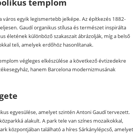
mbolikus templom
 város egyik legismertebb jelképe. Az építkezés 1882-
ljesen. Gaudí organikus stílusa és természet inspirálta
s életének különböző szakaszait ábrázolják, míg a belső
kkal teli, amelyek erdőhöz hasonlítanak.
a templom végleges elkészülése a következő évtizedekre
 székesegyház, hanem Barcelona modernizmusának
igete
kus egyesülése, amelyet szintén Antoni Gaudí tervezett.
közparkká alakult. A park tele van színes mozaikokkal,
ark központjában található a híres Sárkánylépcső, amelye