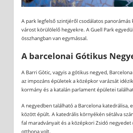
A park legfelső szintjéről csodálatos panorámás k
várost körülölelő hegyekre. A Guell Park egyedül
összhangban van egymással.
A barcelonai Gótikus Negy
A Barri Gòtic, vagyis a gótikus negyed, Barcelon
az impozáns épületek a középkor varázsát idézik 
kormány és a katalán parlament épületei találha
A negyedben található a Barcelona katedrálisa, 
között épült. A katedrális környékén sétálva sz
fal maradványait és a középkori Zsidó negyedet 
otthona volt.