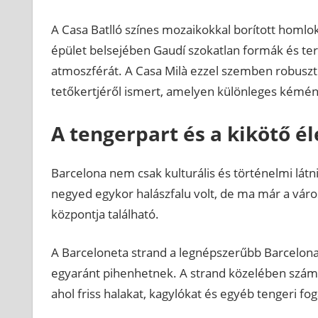
A Casa Batlló színes mozaikokkal borított homlo
épület belsejében Gaudí szokatlan formák és te
atmoszférát. A Casa Milà ezzel szemben robusztu
tetőkertjéről ismert, amelyen különleges kémény
A tengerpart és a kikötő él
Barcelona nem csak kulturális és történelmi látni
negyed egykor halászfalu volt, de ma már a város
központja található.
A Barceloneta strand a legnépszerűbb Barcelona 
egyaránt pihenhetnek. A strand közelében számo
ahol friss halakat, kagylókat és egyéb tengeri f