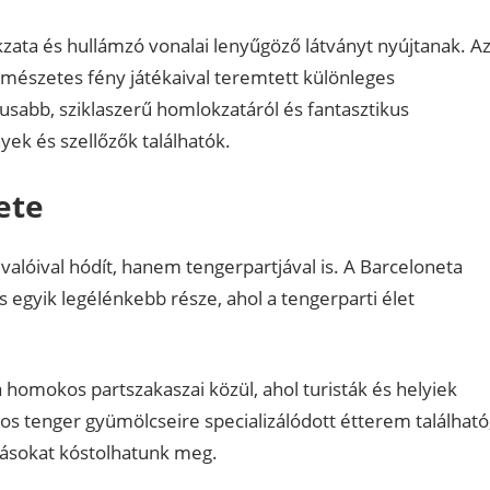
kzata és hullámzó vonalai lenyűgöző látványt nyújtanak. A
rmészetes fény játékaival teremtett különleges
sabb, sziklaszerű homlokzatáról és fantasztikus
ek és szellőzők találhatók.
ete
valóival hódít, hanem tengerpartjával is. A Barceloneta
 egyik legélénkebb része, ahol a tengerparti élet
homokos partszakaszai közül, ahol turisták és helyiek
s tenger gyümölcseire specializálódott étterem található
ogásokat kóstolhatunk meg.