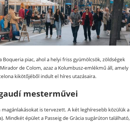
 Boqueria piac, ahol a helyi friss gyümölcsök, zöldségek
a Mirador de Colom, azaz a Kolumbusz-emlékmű áll, amely
elona kikötőjéből indult el híres utazásaira.
: gaudí mesterművei
agánlakásokat is tervezett. A két leghíresebb közülük a
). Mindkét épület a Passeig de Gràcia sugárúton található,