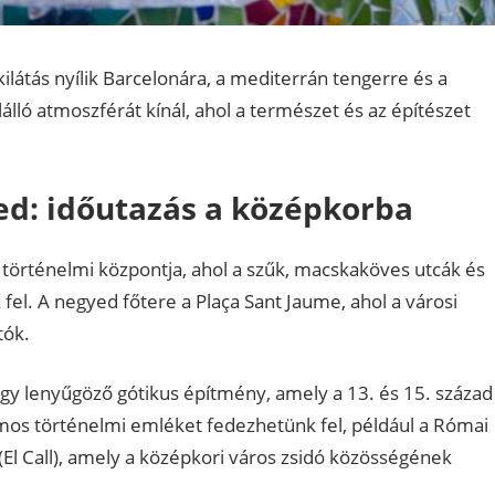
ilátás nyílik Barcelonára, a mediterrán tengerre és a
álló atmoszférát kínál, ahol a természet és az építészet
ed: időutazás a középkorba
a történelmi központja, ahol a szűk, macskaköves utcák és
fel. A negyed főtere a Plaça Sant Jaume, ahol a városi
tók.
egy lenyűgöző gótikus építmény, amely a 13. és 15. század
ámos történelmi emléket fedezhetünk fel, például a Római
(El Call), amely a középkori város zsidó közösségének