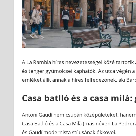
A La Rambla híres nevezetességei közé tartozik a
és tenger gyümölcsei kaphatók. Az utca végén 
emléket állít annak a híres felfedezőnek, aki Barc
Casa batlló és a casa milà
Antoni Gaudí nem csupán középületeket, hanem m
Casa Batlló és a Casa Milà (más néven La Pedrera
és Gaudí modernista stílusának ékkövei.