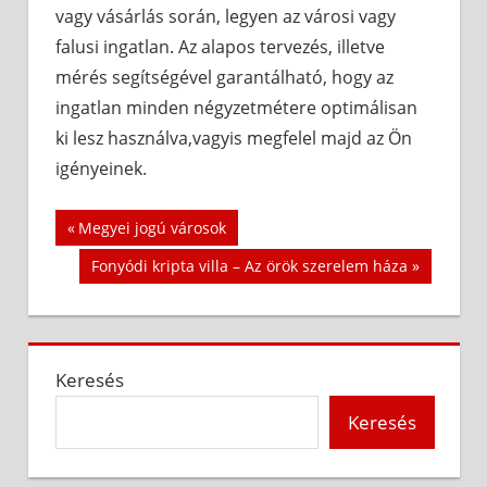
vagy vásárlás során, legyen az városi vagy
falusi ingatlan. Az alapos tervezés, illetve
mérés segítségével garantálható, hogy az
ingatlan minden négyzetmétere optimálisan
ki lesz használva,vagyis megfelel majd az Ön
igényeinek.
Bejegyzés
Previous
Megyei jogú városok
Post:
navigáció
Next
Fonyódi kripta villa – Az örök szerelem háza
Post:
Keresés
Keresés