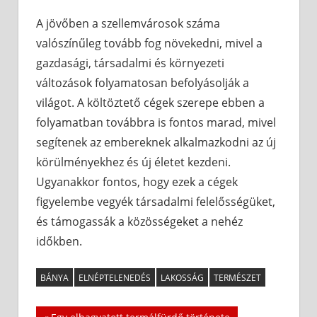
A jövőben a szellemvárosok száma
valószínűleg tovább fog növekedni, mivel a
gazdasági, társadalmi és környezeti
változások folyamatosan befolyásolják a
világot. A költöztető cégek szerepe ebben a
folyamatban továbbra is fontos marad, mivel
segítenek az embereknek alkalmazkodni az új
körülményekhez és új életet kezdeni.
Ugyanakkor fontos, hogy ezek a cégek
figyelembe vegyék társadalmi felelősségüket,
és támogassák a közösségeket a nehéz
időkben.
BÁNYA
ELNÉPTELENEDÉS
LAKOSSÁG
TERMÉSZET
Previous