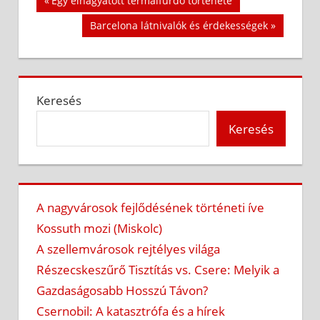
Bejegyzés
Egy elhagyatott termálfürdő története
Post:
navigáció
Next
Barcelona látnivalók és érdekességek
Post:
Keresés
Keresés
A nagyvárosok fejlődésének történeti íve
Kossuth mozi (Miskolc)
A szellemvárosok rejtélyes világa
Részecskeszűrő Tisztítás vs. Csere: Melyik a
Gazdaságosabb Hosszú Távon?
Csernobil: A katasztrófa és a hírek