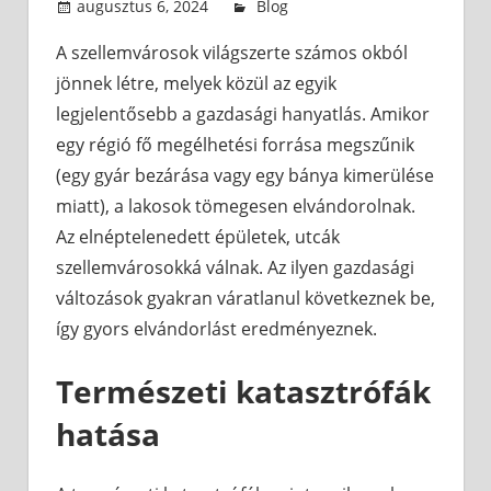
augusztus 6, 2024
admin
Blog
A szellemvárosok világszerte számos okból
jönnek létre, melyek közül az egyik
legjelentősebb a gazdasági hanyatlás. Amikor
egy régió fő megélhetési forrása megszűnik
(egy gyár bezárása vagy egy bánya kimerülése
miatt), a lakosok tömegesen elvándorolnak.
Az elnéptelenedett épületek, utcák
szellemvárosokká válnak. Az ilyen gazdasági
változások gyakran váratlanul következnek be,
így gyors elvándorlást eredményeznek.
Természeti katasztrófák
hatása