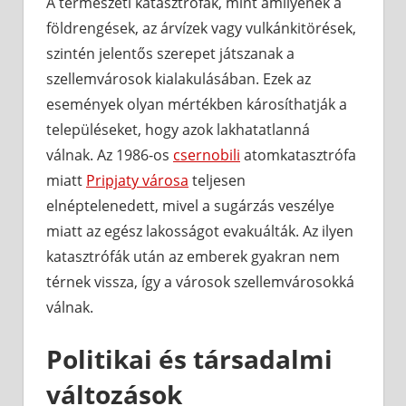
A természeti katasztrófák, mint amilyenek a
földrengések, az árvízek vagy vulkánkitörések,
szintén jelentős szerepet játszanak a
szellemvárosok kialakulásában. Ezek az
események olyan mértékben károsíthatják a
településeket, hogy azok lakhatatlanná
válnak. Az 1986-os
csernobili
atomkatasztrófa
miatt
Pripjaty városa
teljesen
elnéptelenedett, mivel a sugárzás veszélye
miatt az egész lakosságot evakuálták. Az ilyen
katasztrófák után az emberek gyakran nem
térnek vissza, így a városok szellemvárosokká
válnak.
Politikai és társadalmi
változások