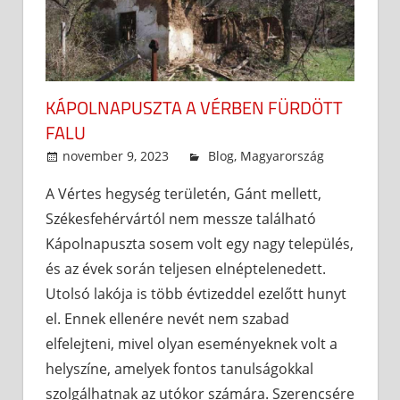
KÁPOLNAPUSZTA A VÉRBEN FÜRDÖTT
FALU
november 9, 2023
admin
Blog
,
Magyarország
A Vértes hegység területén, Gánt mellett,
Székesfehérvártól nem messze található
Kápolnapuszta sosem volt egy nagy település,
és az évek során teljesen elnéptelenedett.
Utolsó lakója is több évtizeddel ezelőtt hunyt
el. Ennek ellenére nevét nem szabad
elfelejteni, mivel olyan eseményeknek volt a
helyszíne, amelyek fontos tanulságokkal
szolgálhatnak az utókor számára. Szerencsére