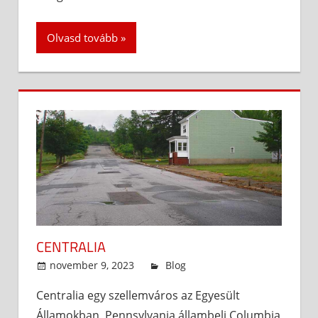
Olvasd tovább
CENTRALIA
november 9, 2023
admin
Blog
Centralia egy szellemváros az Egyesült
Államokban, Pennsylvania állambeli Columbia