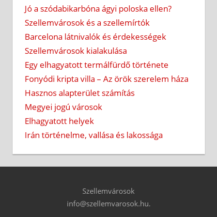
Jó a szódabikarbóna ágyi poloska ellen?
Szellemvárosok és a szellemírtók
Barcelona látnivalók és érdekességek
Szellemvárosok kialakulása
Egy elhagyatott termálfürdő története
Fonyódi kripta villa – Az örök szerelem háza
Hasznos alapterület számítás
Megyei jogú városok
Elhagyatott helyek
Irán történelme, vallása és lakossága
Szellemvárosok
info@szellemvarosok.hu.