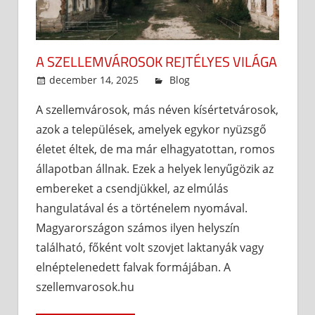
A SZELLEMVÁROSOK REJTÉLYES VILÁGA
december 14, 2025
admin
Blog
A szellemvárosok, más néven kísértetvárosok,
azok a települések, amelyek egykor nyüzsgő
életet éltek, de ma már elhagyatottan, romos
állapotban állnak. Ezek a helyek lenyűgözik az
embereket a csendjükkel, az elmúlás
hangulatával és a történelem nyomával.
Magyarországon számos ilyen helyszín
található, főként volt szovjet laktanyák vagy
elnéptelenedett falvak formájában. A
szellemvarosok.hu