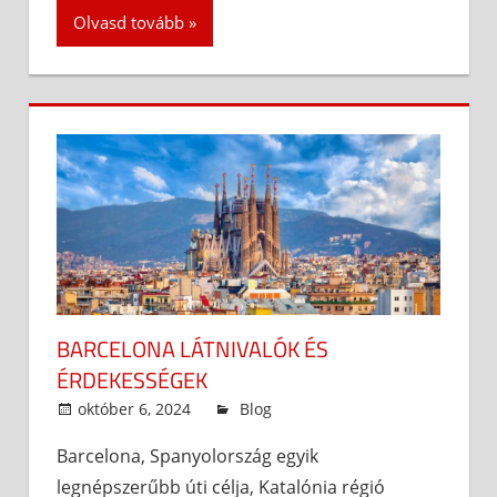
Olvasd tovább
BARCELONA LÁTNIVALÓK ÉS
ÉRDEKESSÉGEK
október 6, 2024
admin
Blog
Barcelona, Spanyolország egyik
legnépszerűbb úti célja, Katalónia régió