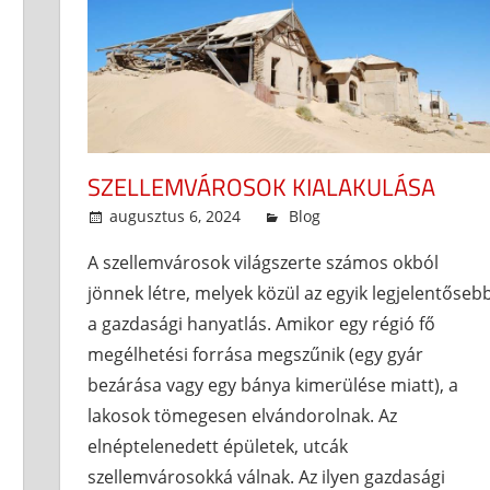
SZELLEMVÁROSOK KIALAKULÁSA
augusztus 6, 2024
admin
Blog
A szellemvárosok világszerte számos okból
jönnek létre, melyek közül az egyik legjelentőseb
a gazdasági hanyatlás. Amikor egy régió fő
megélhetési forrása megszűnik (egy gyár
bezárása vagy egy bánya kimerülése miatt), a
lakosok tömegesen elvándorolnak. Az
elnéptelenedett épületek, utcák
szellemvárosokká válnak. Az ilyen gazdasági