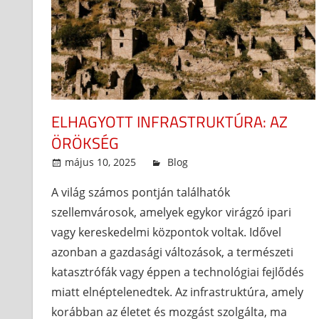
ELHAGYOTT INFRASTRUKTÚRA: AZ
ÖRÖKSÉG
május 10, 2025
admin
Blog
A világ számos pontján találhatók
szellemvárosok, amelyek egykor virágzó ipari
vagy kereskedelmi központok voltak. Idővel
azonban a gazdasági változások, a természeti
katasztrófák vagy éppen a technológiai fejlődés
miatt elnéptelenedtek. Az infrastruktúra, amely
korábban az életet és mozgást szolgálta, ma