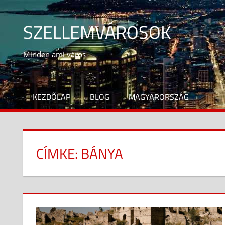
Skip
to
SZELLEMVÁROSOK
content
Minden ami város
KEZDŐLAP
BLOG
MAGYARORSZÁG
CÍMKE:
BÁNYA