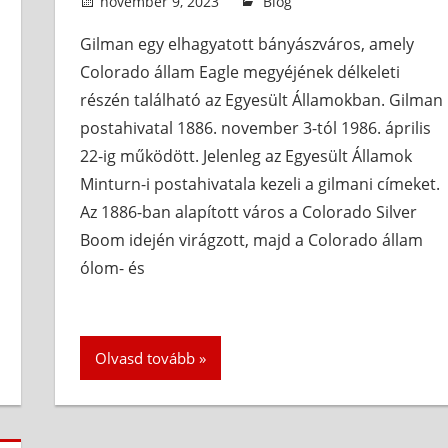
november 9, 2023
admin
Blog
Gilman egy elhagyatott bányászváros, amely
Colorado állam Eagle megyéjének délkeleti
részén található az Egyesült Államokban. Gilman
postahivatal 1886. november 3-tól 1986. április
22-ig működött. Jelenleg az Egyesült Államok
Minturn-i postahivatala kezeli a gilmani címeket.
Az 1886-ban alapított város a Colorado Silver
Boom idején virágzott, majd a Colorado állam
ólom- és
Olvasd tovább