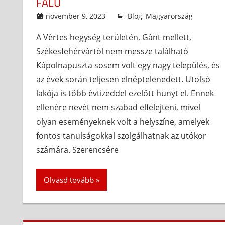
FALU
november 9, 2023
admin
Blog
,
Magyarország
A Vértes hegység területén, Gánt mellett,
Székesfehérvártól nem messze található
Kápolnapuszta sosem volt egy nagy település, és
az évek során teljesen elnéptelenedett. Utolsó
lakója is több évtizeddel ezelőtt hunyt el. Ennek
ellenére nevét nem szabad elfelejteni, mivel
olyan eseményeknek volt a helyszíne, amelyek
fontos tanulságokkal szolgálhatnak az utókor
számára. Szerencsére
Olvasd tovább