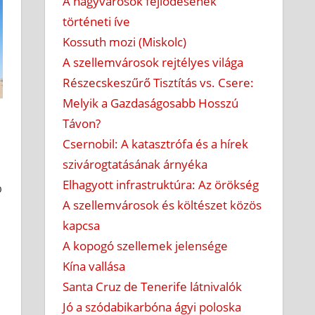
A nagyvárosok fejlődésének
történeti íve
Kossuth mozi (Miskolc)
A szellemvárosok rejtélyes világa
Részecskeszűrő Tisztítás vs. Csere:
Melyik a Gazdaságosabb Hosszú
Távon?
Csernobil: A katasztrófa és a hírek
szivárogtatásának árnyéka
Elhagyott infrastruktúra: Az örökség
b
A szellemvárosok és költészet közös
kapcsa
A kopogó szellemek jelensége
Kína vallása
Santa Cruz de Tenerife látnivalók
Jó a szódabikarbóna ágyi poloska