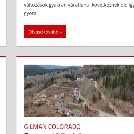
változások gyakran váratlanul következnek be, íg
gyors
Olvasd tovább
GILMAN COLORADO