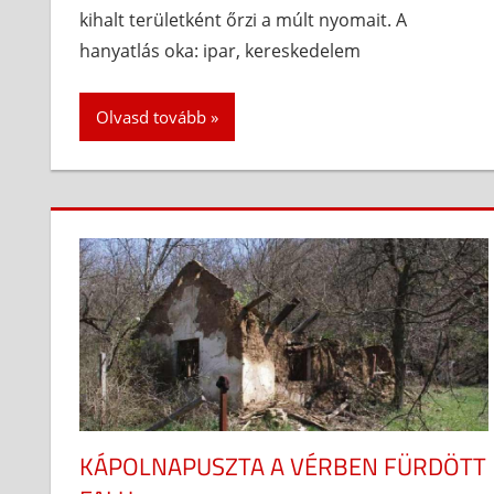
kihalt területként őrzi a múlt nyomait. A
hanyatlás oka: ipar, kereskedelem
Olvasd tovább
KÁPOLNAPUSZTA A VÉRBEN FÜRDÖTT