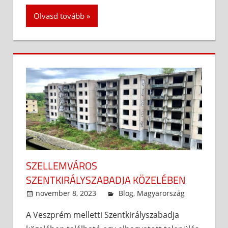
Olvasd tovább
SZELLEMVÁROS
SZENTKIRÁLYSZABADJA KÖZELÉBEN
november 8, 2023
admin
Blog
,
Magyarország
A Veszprém melletti Szentkirályszabadja