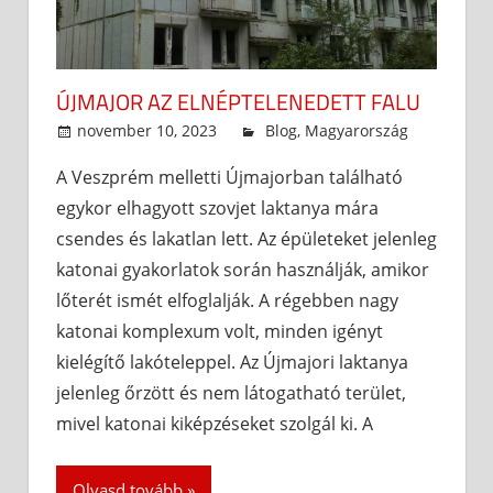
ÚJMAJOR AZ ELNÉPTELENEDETT FALU
november 10, 2023
admin
Blog
,
Magyarország
A Veszprém melletti Újmajorban található
egykor elhagyott szovjet laktanya mára
csendes és lakatlan lett. Az épületeket jelenleg
katonai gyakorlatok során használják, amikor
lőterét ismét elfoglalják. A régebben nagy
katonai komplexum volt, minden igényt
kielégítő lakóteleppel. Az Újmajori laktanya
jelenleg őrzött és nem látogatható terület,
mivel katonai kiképzéseket szolgál ki. A
Olvasd tovább