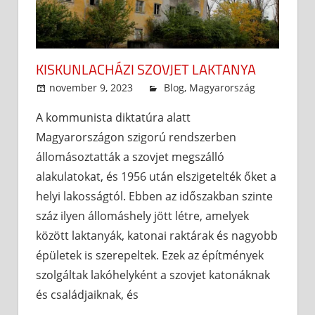
KISKUNLACHÁZI SZOVJET LAKTANYA
november 9, 2023
admin
Blog
,
Magyarország
A kommunista diktatúra alatt
Magyarországon szigorú rendszerben
állomásoztatták a szovjet megszálló
alakulatokat, és 1956 után elszigetelték őket a
helyi lakosságtól. Ebben az időszakban szinte
száz ilyen állomáshely jött létre, amelyek
között laktanyák, katonai raktárak és nagyobb
épületek is szerepeltek. Ezek az építmények
szolgáltak lakóhelyként a szovjet katonáknak
és családjaiknak, és