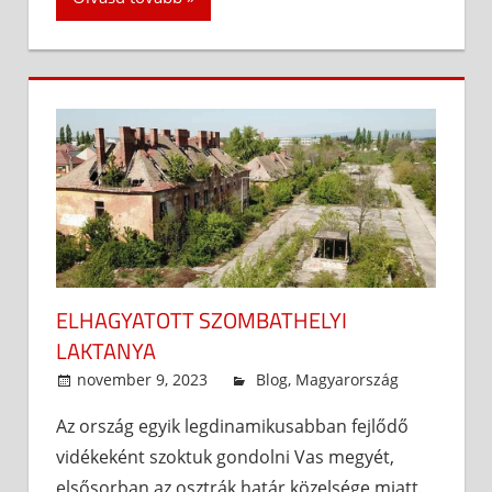
ELHAGYATOTT SZOMBATHELYI
LAKTANYA
november 9, 2023
admin
Blog
,
Magyarország
Az ország egyik legdinamikusabban fejlődő
vidékeként szoktuk gondolni Vas megyét,
elsősorban az osztrák határ közelsége miatt.