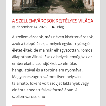
A SZELLEMVÁROSOK REJTÉLYES VILÁGA
december 14, 2025
admin
Blog
A szellemvárosok, más néven kísértetvárosok,
azok a települések, amelyek egykor nyüzsgő
életet éltek, de ma már elhagyatottan, romos
állapotban állnak. Ezek a helyek lenyűgözik az
embereket a csendjükkel, az elmúlás
hangulatával és a történelem nyomával.
Magyarországon számos ilyen helyszín
található, főként volt szovjet laktanyák vagy
elnéptelenedett falvak formájában. A
szellemvarosok.hu