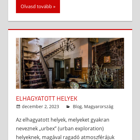
Olvasd tovább
ELHAGYATOTT HELYEK
december 2, 2023
admin
Blog
,
Magyarország
Az elhagyatott helyek, melyeket gyakran
neveznek „urbex” (urban exploration)
helyeknek, magával ragadó atmoszférájuk