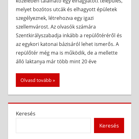
közelében található egy elhagyatott település,
melyet bozótos utcák és elhagyott épületek
szegélyeznek, létrehozva egy igazi
szellemvárost. Az olvasók számára
Szentkirályszabadja inkább a repülőtéréről és
az egykori katonai bázisáról lehet ismerős. A
repülőtér még ma is működik, de a mellette
álló laktanya már több mint 20 éve
Olvasd tovább
Keresés
Keresés