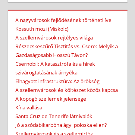
A nagyvárosok fejlődésének történeti íve
Kossuth mozi (Miskolc)
A szellemvárosok rejtélyes világa
Részecskeszűrő Tisztítás vs. Csere: Melyik a
Gazdaságosabb Hosszú Távon?
Csernobil: A katasztrófa és a hírek
szivárogtatásának árnyéka
Elhagyott infrastruktúra: Az örökség
A szellemvárosok és költészet közös kapcsa
A kopogó szellemek jelensége
Kína vallása
Santa Cruz de Tenerife látnivalók
Jó a szódabikarbóna ágyi poloska ellen?
Szellemvárosok és a szellemírtók