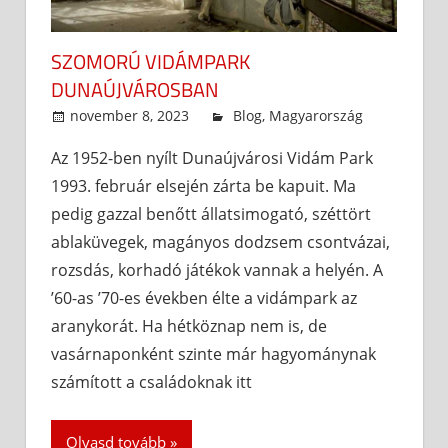
SZOMORÚ VIDÁMPARK
DUNAÚJVÁROSBAN
november 8, 2023
admin
Blog
,
Magyarország
Az 1952-ben nyílt Dunaújvárosi Vidám Park
1993. február elsején zárta be kapuit. Ma
pedig gazzal benőtt állatsimogató, széttört
ablaküvegek, magányos dodzsem csontvázai,
rozsdás, korhadó játékok vannak a helyén. A
’60-as ’70-es években élte a vidámpark az
aranykorát. Ha hétköznap nem is, de
vasárnaponként szinte már hagyománynak
számított a családoknak itt
Olvasd tovább