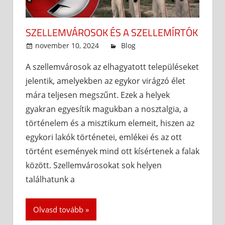
SZELLEMVÁROSOK ÉS A SZELLEMÍRTÓK
november 10, 2024
admin
Blog
A szellemvárosok az elhagyatott településeket
jelentik, amelyekben az egykor virágzó élet
mára teljesen megszűnt. Ezek a helyek
gyakran egyesítik magukban a nosztalgia, a
történelem és a misztikum elemeit, hiszen az
egykori lakók történetei, emlékei és az ott
történt események mind ott kísértenek a falak
között. Szellemvárosokat sok helyen
találhatunk a
Olvasd tovább