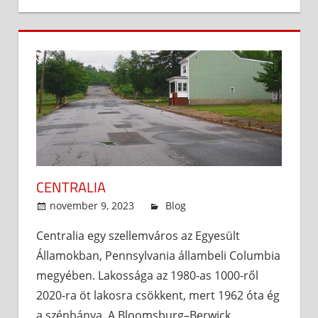
CENTRALIA
november 9, 2023
admin
Blog
Centralia egy szellemváros az Egyesült
Államokban, Pennsylvania állambeli Columbia
megyében. Lakossága az 1980-as 1000-ről
2020-ra öt lakosra csökkent, mert 1962 óta ég
a szénbánya. A Bloomsburg–Berwick