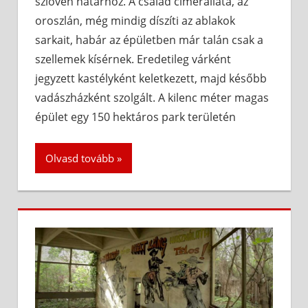
szlovén határhoz. A család címerállata, az
oroszlán, még mindig díszíti az ablakok
sarkait, habár az épületben már talán csak a
szellemek kísérnek. Eredetileg várként
jegyzett kastélyként keletkezett, majd később
vadászházként szolgált. A kilenc méter magas
épület egy 150 hektáros park területén
Olvasd tovább