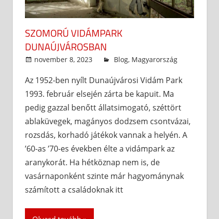
SZOMORÚ VIDÁMPARK
DUNAÚJVÁROSBAN
november 8, 2023
admin
Blog
,
Magyarország
Az 1952-ben nyílt Dunaújvárosi Vidám Park
1993. február elsején zárta be kapuit. Ma
pedig gazzal benőtt állatsimogató, széttört
ablaküvegek, magányos dodzsem csontvázai,
rozsdás, korhadó játékok vannak a helyén. A
’60-as ’70-es években élte a vidámpark az
aranykorát. Ha hétköznap nem is, de
vasárnaponként szinte már hagyománynak
számított a családoknak itt
Olvasd tovább