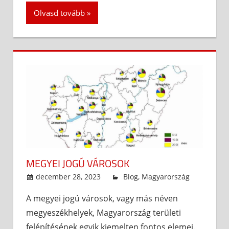
Olvasd tovább
MEGYEI JOGÚ VÁROSOK
december 28, 2023
admin
Blog
,
Magyarország
A megyei jogú városok, vagy más néven
megyeszékhelyek, Magyarország területi
felépítésének egyik kiemelten fontos elemei.