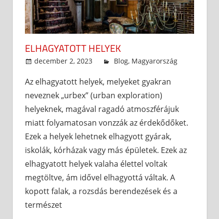
ELHAGYATOTT HELYEK
december 2, 2023
admin
Blog
,
Magyarország
Az elhagyatott helyek, melyeket gyakran
neveznek „urbex” (urban exploration)
helyeknek, magával ragadó atmoszférájuk
miatt folyamatosan vonzzák az érdekődőket.
Ezek a helyek lehetnek elhagyott gyárak,
iskolák, kórházak vagy más épületek. Ezek az
elhagyatott helyek valaha élettel voltak
megtöltve, ám idővel elhagyottá váltak. A
kopott falak, a rozsdás berendezések és a
természet