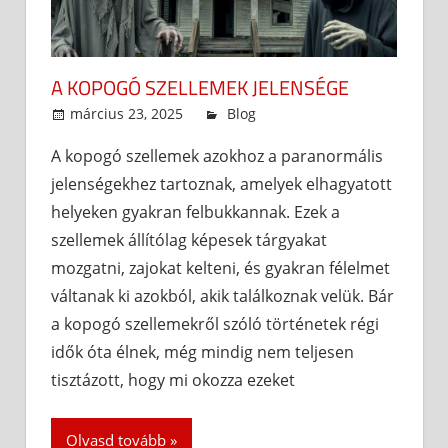
A KOPOGÓ SZELLEMEK JELENSÉGE
március 23, 2025
admin
Blog
A kopogó szellemek azokhoz a paranormális
jelenségekhez tartoznak, amelyek elhagyatott
helyeken gyakran felbukkannak. Ezek a
szellemek állítólag képesek tárgyakat
mozgatni, zajokat kelteni, és gyakran félelmet
váltanak ki azokból, akik találkoznak velük. Bár
a kopogó szellemekről szóló történetek régi
idők óta élnek, még mindig nem teljesen
tisztázott, hogy mi okozza ezeket
Olvasd tovább