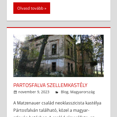
Olvasd tovább
PARTOSFALVA SZELLEMKASTÉLY
november 9, 2023
admin
Blog
,
Magyarország
A Matzenauer család neoklasszicista kastélya
Pártosfalván található, közel a magyar-