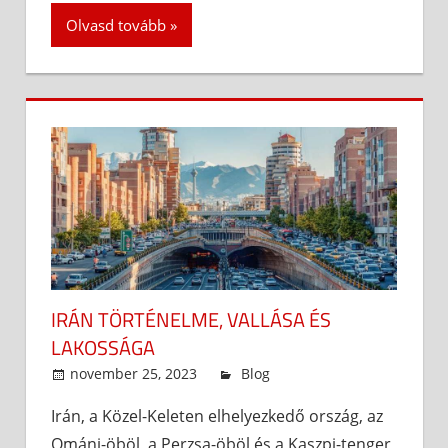
Olvasd tovább
IRÁN TÖRTÉNELME, VALLÁSA ÉS
LAKOSSÁGA
november 25, 2023
admin
Blog
Irán, a Közel-Keleten elhelyezkedő ország, az
Ománi-öböl, a Perzsa-öböl és a Kaszpi-tenger