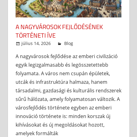
A NAGYVÁROSOK FEJLŐDÉSÉNEK
TÖRTÉNETI ÍVE
július 14, 2026
admin
Blog
A nagyvárosok fejlődése az emberi civilizáció
egyik legizgalmasabb és legösszetettebb
folyamata. A város nem csupán épületek,
utcák és infrastruktúra halmaza, hanem
társadalmi, gazdasági és kulturális rendszerek
sűrű hálózata, amely folyamatosan változik. A
városfejlődés története egyben az emberi
innováció története is: minden korszak új
kihívásokat és új megoldásokat hozott,
amelyek formálták