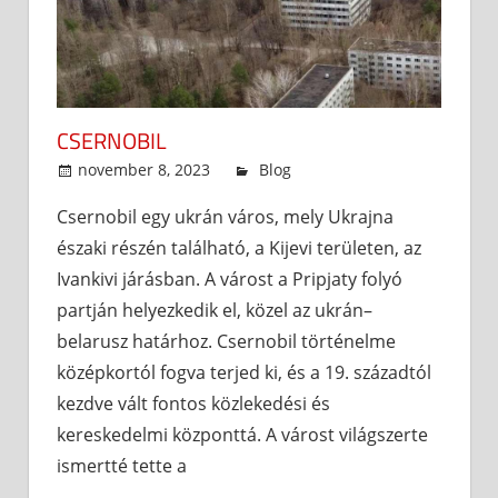
CSERNOBIL
november 8, 2023
admin
Blog
Csernobil egy ukrán város, mely Ukrajna
északi részén található, a Kijevi területen, az
Ivankivi járásban. A várost a Pripjaty folyó
partján helyezkedik el, közel az ukrán–
belarusz határhoz. Csernobil történelme
középkortól fogva terjed ki, és a 19. századtól
kezdve vált fontos közlekedési és
kereskedelmi központtá. A várost világszerte
ismertté tette a