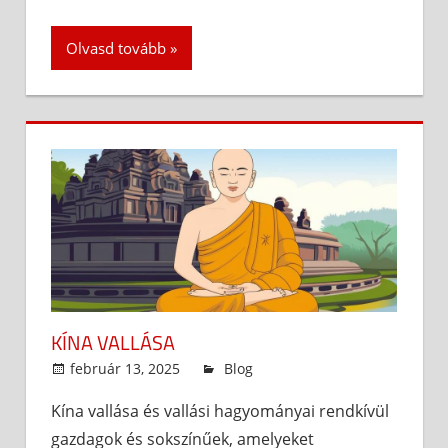
Olvasd tovább
KÍNA VALLÁSA
február 13, 2025
admin
Blog
Kína vallása és vallási hagyományai rendkívül
gazdagok és sokszínűek, amelyeket