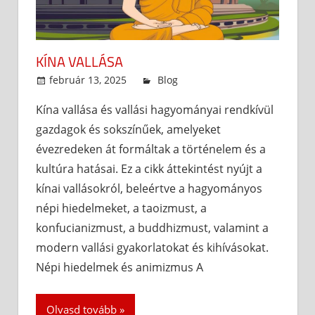
KÍNA VALLÁSA
február 13, 2025
admin
Blog
Kína vallása és vallási hagyományai rendkívül
gazdagok és sokszínűek, amelyeket
évezredeken át formáltak a történelem és a
kultúra hatásai. Ez a cikk áttekintést nyújt a
kínai vallásokról, beleértve a hagyományos
népi hiedelmeket, a taoizmust, a
konfucianizmust, a buddhizmust, valamint a
modern vallási gyakorlatokat és kihívásokat.
Népi hiedelmek és animizmus A
Olvasd tovább